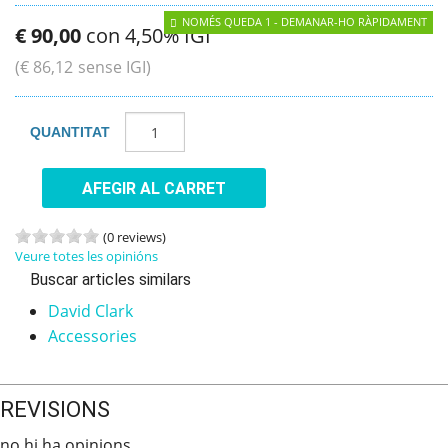
NOMÉS QUEDA 1 - DEMANAR-HO RÀPIDAMENT
€
90
,
00
con 4,50% IGI
(
€
86
,
12
sense IGI)
QUANTITAT
AFEGIR AL CARRET
(0 reviews)
Veure totes les opinións
Buscar articles similars
David Clark
Accessories
REVISIONS
no hi ha opinions