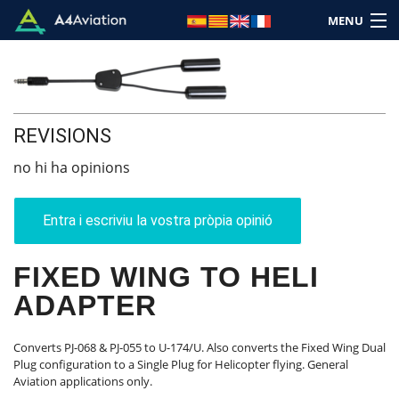
MENU
REVISIONS
Marca
no hi ha opinions
Categoria
Entra i escriviu la vostra pròpia opinió
Inici
FIXED WING TO HELI
Entra
ADAPTER
Carret: (Buit)
Converts PJ-068 & PJ-055 to U-174/U. Also converts the Fixed Wing Dual
Plug configuration to a Single Plug for Helicopter flying. General
Aviation applications only.