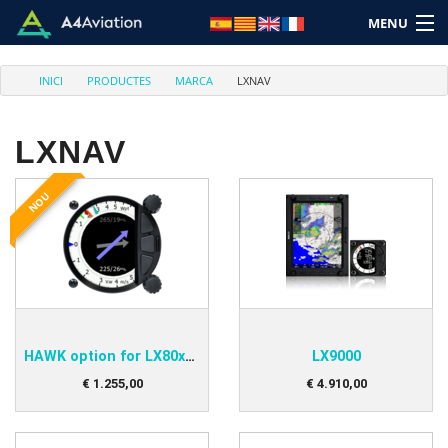
MENU
INICI
PRODUCTES
MARCA
LXNAV
LXNAV
Marca
NOU
Categoria
Inici
Entra
HAWK option for LX80xx-90xx
LX9000
Carret: (Buit)
€
1.255
,
00
€
4.910
,
00