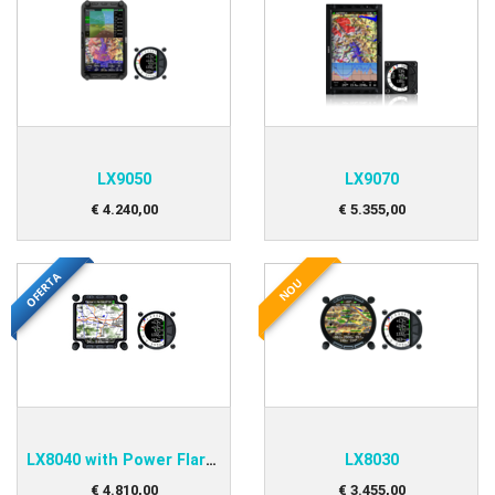
LX9050
LX9070
€
4.240
,
00
€
5.355
,
00
OFERTA
NOU
LX8040 with Power Flarm Option
LX8030
€
4.810
,
00
€
3.455
,
00