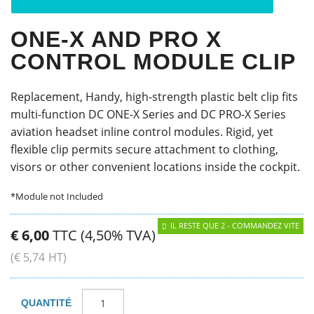
ONE-X AND PRO X
CONTROL MODULE CLIP
Replacement, Handy, high-strength plastic belt clip fits
multi-function DC ONE-X Series and DC PRO-X Series
aviation headset inline control modules. Rigid, yet
flexible clip permits secure attachment to clothing,
visors or other convenient locations inside the cockpit.
*Module not Included
IL RESTE QUE 2 - COMMANDEZ VITE
€
6
,
00
TTC (4,50% TVA)
(
€
5
,
74
HT)
QUANTITÉ