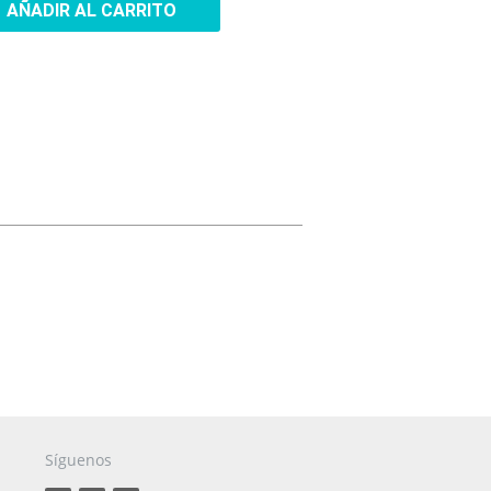
AÑADIR AL CARRITO
Fundas para aviones
Sistemas de oxígeno
Articulos Promocionales
Síguenos