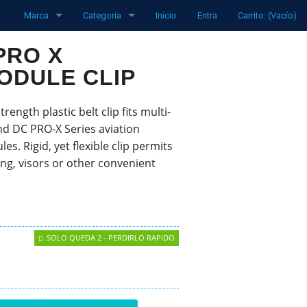
Marca
Categoria
Inicio
Entra
Carrito: (Vacío)
funke
Radios
PRO X
ODULE CLIP
Pipistrel
Transpondedores
LXNav
Piezas de repuesto
ength plastic belt clip fits multi-
nd DC PRO-X Series aviation
David Clark
Aviones
s. Rigid, yet flexible clip permits
ng, visors or other convenient
Clouddancers
Ordenadores de vuelo
MH Oxygen
Variómetros
Ocean Bottle
Flarm Products
SOLO QUEDA 2 - PERDIRLO RAPIDO
Grabadores de vuelo
Auriculares