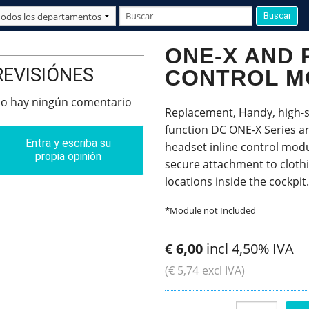
ONE-X AND 
REVISIÓNES
CONTROL M
o hay ningún comentario
Replacement, Handy, high-str
function DC ONE-X Series a
Entra y escriba su
headset inline control module
propia opinión
secure attachment to clothi
locations inside the cockpit.
*Module not Included
€
6
,
00
incl 4,50% IVA
(
€
5
,
74
excl IVA)