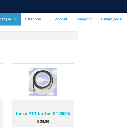
Marque
Categorie
Accueil
Connexion
Panier: (Vide)
funke
Radios
ipistrel
Transpondeurs
LXNav
Pièces de rechange
avid Clark
Aéronefs
Clouddancers
Ordinateurs de vol
MH Oxygen
Variomètres
Ocean Bottle
Productes Flarm
funke PTT button ST2000A
Enregistreurs de vol
€
38
,
50