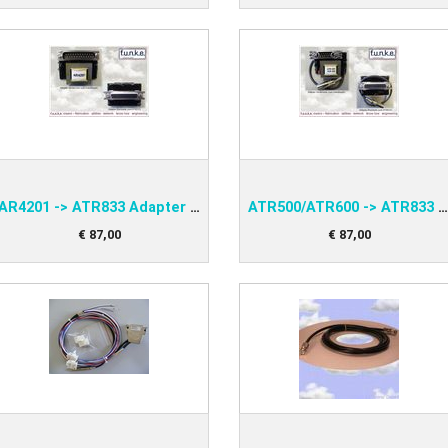
AR4201 -> ATR833 Adapter funke PNEAAD42-S
ATR500/ATR600 -> ATR833 Adapter funke PNEAAD60-S
€
87
,
00
€
87
,
00