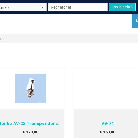
NKE
P
D
funke AV-22 Transponder antenna
AV-74
€
120
,
00
€
160
,
00