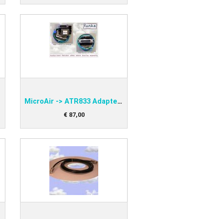
Casques
Housses pour aéronefs
Systèmes d'oxygène
Articles Promotionnels
MicroAir -> ATR833 Adapter funke PNEAADMA-S
€
87
,
00