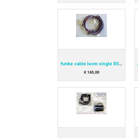
funke cable loom single BSKS833S
€
165
,
00