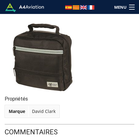
MENU
Marque
Categorie
Accueil
Connexion
Propriétés
Panier: (Vide)
Marque
David Clark
COMMENTAIRES