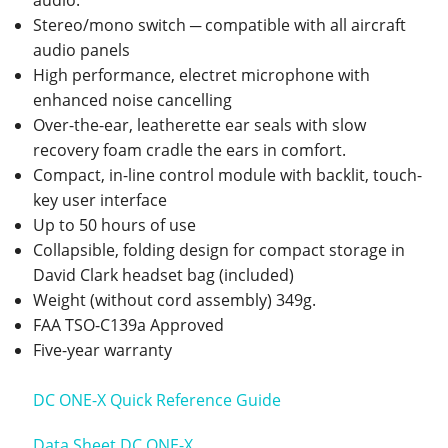
audio.
Stereo/mono switch ─ compatible with all aircraft
audio panels
High performance, electret microphone with
enhanced noise cancelling
Over-the-ear, leatherette ear seals with slow
recovery foam cradle the ears in comfort.
Compact, in-line control module with backlit, touch-
key user interface
Up to 50 hours of use
Collapsible, folding design for compact storage in
David Clark headset bag (included)
Weight (without cord assembly) 349g.
FAA TSO-C139a Approved
Five-year warranty
DC ONE-X Quick Reference Guide
Data Sheet DC ONE-X