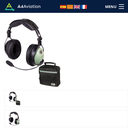
MENU
Brand
Category
Home
Login
Cart: (Empty)