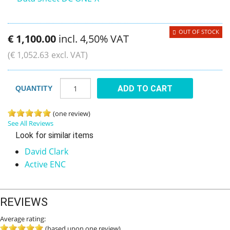
OUT OF STOCK
€
1,100
.
00
incl. 4,50% VAT
(
€
1,052
.
63
excl. VAT)
ADD TO CART
QUANTITY
(one review)
See All Reviews
Look for similar items
David Clark
Active ENC
REVIEWS
Average rating:
(based upon one review)