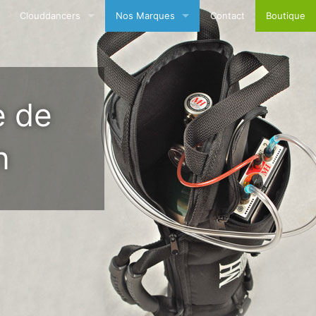
Clouddancers
Nos Marques
Contact
Boutique
 (Non-TC Factory finished)
Types de Housses Avion et Planeurs
LXNav
Le Tissu Clouddancers
Radio 8.33 F.u.n.k.e. Avionics GmbH
e de
Produits spéciaux
David Clark
Housses Hélicoptère & Pales Rotor
Clouddancers
n
MH Oxygen
Ocean Bottle