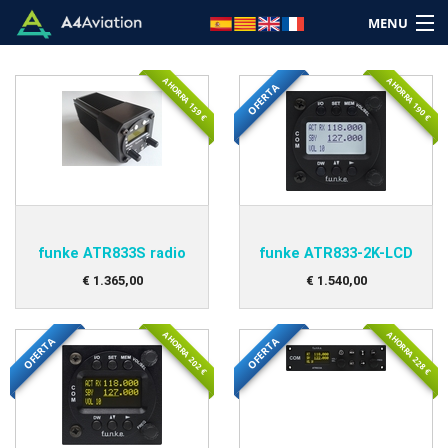
MENU
AHORRA 159 €
AHORRA 190 €
OFERTA
Marca
Categoria
funke ATR833S radio
funke ATR833-2K-LCD
Inicio
€
1.365
,
00
€
1.540
,
00
Entra
AHORRA 202 €
AHORRA 228 €
OFERTA
OFERTA
Carrito: (Vacío)