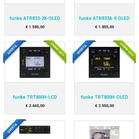
funke ATR833-2K-OLED
funke ATR833A-II OLED
€
1.585
,
00
€
1.855
,
00
AHORRA 400 €
AHORRA 420 €
OFERTA
OFERTA
funke TRT800H-LCD
funke TRT800H-OLED
€
2.460
,
00
€
2.550
,
00
OFERTA