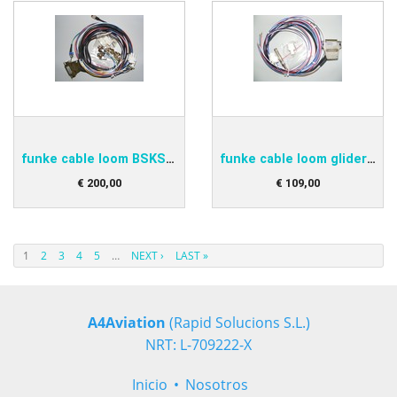
funke cable loom BSKS833D
funke cable loom glider single BSKS833GLS
€
200
,
00
€
109
,
00
1
2
3
4
5
…
NEXT ›
LAST »
A4Aviation
(Rapid Solucions S.L.)
NRT: L-709222-X
Inicio
Nosotros