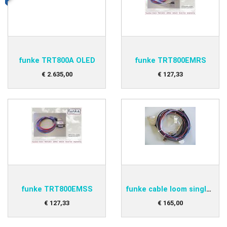
funke TRT800A OLED
funke TRT800EMRS
€
2.635
,
00
€
127
,
33
funke TRT800EMSS
funke cable loom single BSKS833S
€
127
,
33
€
165
,
00