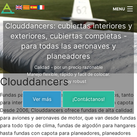
MENU
Clouddancers: cubiertas interiores y
Nosotros
exteriores, cubiertas completas -
GOGETAIR
para todas las aeronaves y
En Venta
planeadores
Clouddancers
Calidad - por un precio razonable
Manejo flexible, rápido y fácil de colocar.
Clouddancers
Marcas
Textil muy robust
Contacto
Fundas para todo tipo de aeronaves y helicópteros, tanto
Ver más
¡Contáctanos!
para interior como para exterior, completas y con capota
Tienda
Desde 2006, Clouddancers ofrece fundas de alta calidad
para aviones y aeronaves de motor, que van desde fundas
para todo tipo de clima, fundas de algodón para hangares
hasta fundas con capota para planeadores, planeadores