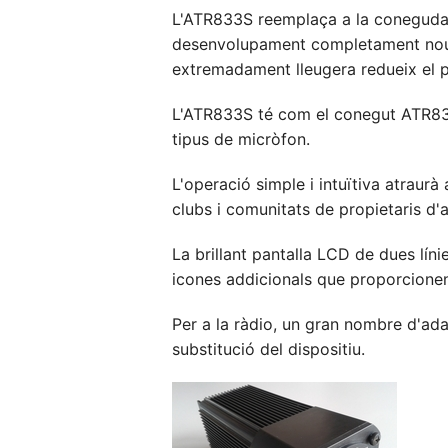
L'ATR833S reemplaça a la coneguda
desenvolupament completament nou a
extremadament lleugera redueix el p
L'ATR833S té com el conegut ATR833
tipus de micròfon.
L'operació simple i intuïtiva atraurà 
clubs i comunitats de propietaris d'
La brillant pantalla LCD de dues lín
icones addicionals que proporcionen 
Per a la ràdio, un gran nombre d'ada
substitució del dispositiu.