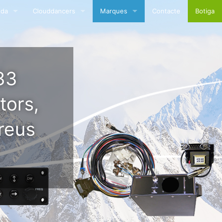
nda
Clouddancers
Marques
Contacte
Botiga
era 540 (Non-TC Factory finished) Avión de démonstració
Tipos de Funda per Avió i Planadors
LXNav
El Teixit Clouddancers
F.u.n.k.e. Avionics GmbH 8.33 Radio
.33
Productos Especiales
David Clark
tors,
Fundes Helicòpter i Pales de Rotor
Clouddancers
reus
MH Oxygen
Ocean Bottle