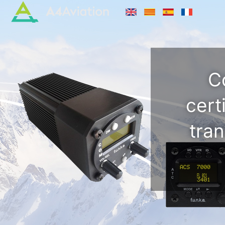
Co
cert
tra