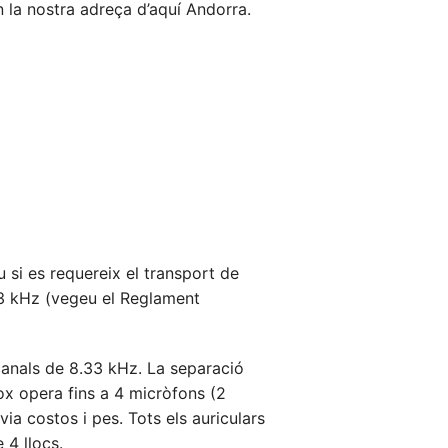
n la nostra adreça d’aquí Andorra.
 si es requereix el transport de
,33 kHz (vegeu el Reglament
canals de 8.33 kHz. La separació
ox opera fins a 4 micròfons (2
ia costos i pes. Tots els auriculars
 4 llocs.