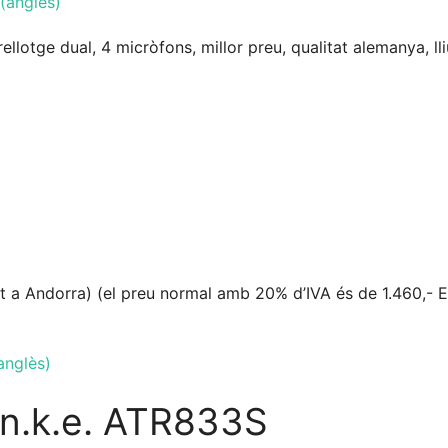
(anglès)
lotge dual, 4 micròfons, millor preu, qualitat alemanya, ll
gat a Andorra) (el preu normal amb 20% d’IVA és de 1.460,- E
anglès)
.n.k.e. ATR833S