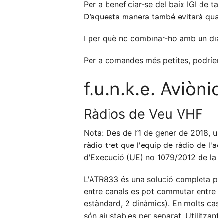
Per a beneficiar-se del baix IGI de t
D’aquesta manera també evitarà qua
I per què no combinar-ho amb un di
Per a comandes més petites, podríem
f.u.n.k.e. Aviòni
Ràdios de Veu VHF
Nota: Des de l’1 de gener de 2018, u
ràdio tret que l'equip de ràdio de l
d'Execució (UE) no 1079/2012 de la
L'ATR833 és una solució completa pe
entre canals es pot commutar entre 
estàndard, 2 dinàmics). En molts cas
són ajustables per separat. Utilitzan