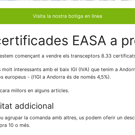
Visita la nostra botiga en linea
certificades EASA a p
a estem començant a vendre els transceptors 8.33 certifica
olt interessants amb el baix IGI (IVA) que tenim a Andorra
 europeus - (l’IGI a Andorra és de només 4,5%).
ra millors en alguns articles.
tat addicional
deu agrupar la comanda amb altres, us podem oferir un des
pra 10 o més.