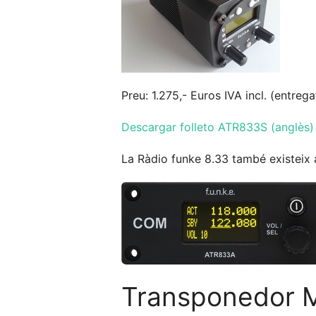
Preu: 1.275,- Euros IVA incl. (entreg
Descargar folleto ATR833S (anglès)
La Ràdio funke 8.33 també existei
Transponedor 