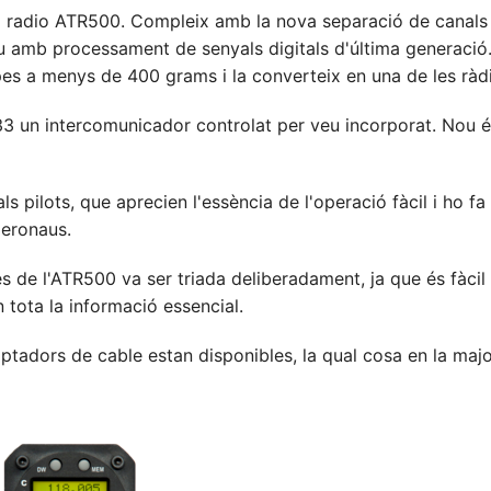
 radio ATR500. Compleix amb la nova separació de canals
mb processament de senyals digitals d'última generació. 
es a menys de 400 grams i la converteix en una de les ràdi
 un intercomunicador controlat per veu incorporat. Nou é
als pilots, que aprecien l'essència de l'operació fàcil i ho f
aeronaus.
ies de l'ATR500 va ser triada deliberadament, ja que és fàc
tota la informació essencial.
ptadors de cable estan disponibles, la qual cosa en la majo