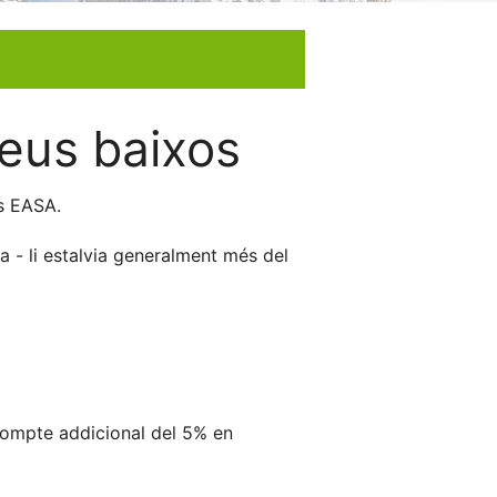
reus baixos
ts EASA.
 - li estalvia generalment més del
compte addicional del 5% en