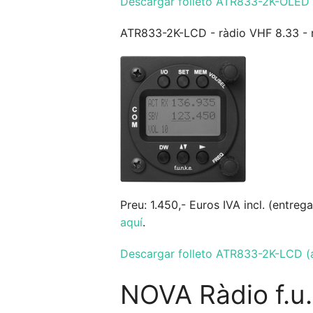
Descargar folleto ATR833-2K-OLED 
ATR833-2K-LCD - ràdio VHF 8.33 - rel
Preu: 1.450,- Euros IVA incl. (entre
aquí
.
Descargar folleto ATR833-2K-LCD (
NOVA Ràdio f.u