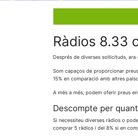
Ràdios 8.33 
Després de diverses sol·licituds, ar
Som capaços de proporcionar preus m
15% en comparació amb altres països
A més a més, podem oferir preus enca
Descompte per quanti
Si necessiteu diverses ràdios o po
comprar 5 ràdios i del 8% si en com