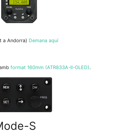
at a Andorra)
Demana aquí
x amb
format 160mm (ATR833A-II-OLED)
.
Mode-S