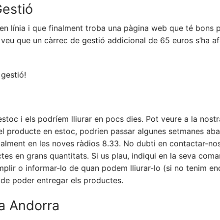
estió
n línia i que finalment troba una pàgina web que té bons pr
veu que un càrrec de gestió addicional de 65 euros s’ha af
gestió!
toc i els podríem lliurar en pocs dies. Pot veure a la nostra
el producte en estoc, podrien passar algunes setmanes aba
ialment en les noves ràdios 8.33. No dubti en contactar-nos
es en grans quantitats. Si us plau, indiqui en la seva coma
complir o informar-lo de quan podem lliurar-lo (si no tenim e
 de poder entregar els productes.
 a Andorra