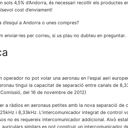
an sols 4,5% d’Andorra, és necessari recollir els productes e
lsevol cost d’enviament!
a d’esquí a Andorra o unes compres?
 enviar-les per correu, si us plau no dubteu en preguntar.
ca
n operador no pot volar una aeronau en l'espai aeri europeu
'aeronau tingui la capacitat de separació entre canals de 8
 Comissió, del 16 de novembre de 2012)
r a ràdios en aeronaus petites amb la nova separació de 
25kHz i 8,33kHz. L'intercomunicador integrat de control v
os no es requereix intercomunicador addicional. Això estalv
t auriculars similars es pot construir un intercomunicador de