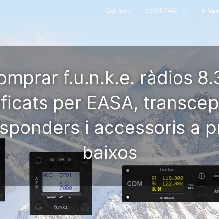
Qui Som
GOGETAIR
A Ve
AERONAUS G750
Panth
El G750TP - Turbina
mprar f.u.n.k.e. ràdios 8
Seguritat
ificats per EASA, transcep
Fotografia Aèria
nsponders i accessoris a p
En venda
Contacte
baixos